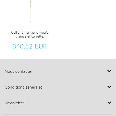
Collier en or jaune motifs
triangle et barrette.
340,52 EUR
Prix
340,52
régulier
EUR
Nous contacter
Conditions générales
Newsletter