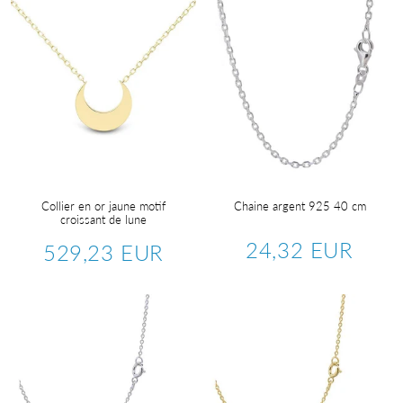
Collier en or jaune motif
Chaine argent 925 40 cm
croissant de lune
24,32 EUR
529,23 EUR
Prix
24,32
Prix
529,23
régulier
EUR
régulier
EUR