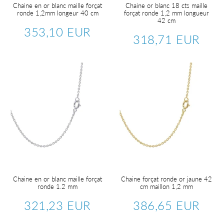
Chaine en or blanc maille forçat
Chaine or blanc 18 cts maille
ronde 1,2mm longeur 40 cm
forçat ronde 1,2 mm longueur
42 cm
353,10 EUR
Prix
353,10
318,71 EUR
Prix
318,7
régulier
EUR
régulier
EUR
Chaine en or blanc maille forçat
Chaine forçat ronde or jaune 42
ronde 1.2 mm
cm maillon 1,2 mm
321,23 EUR
386,65 EUR
Prix
321,23
Prix
386,6
régulier
EUR
régulier
EUR