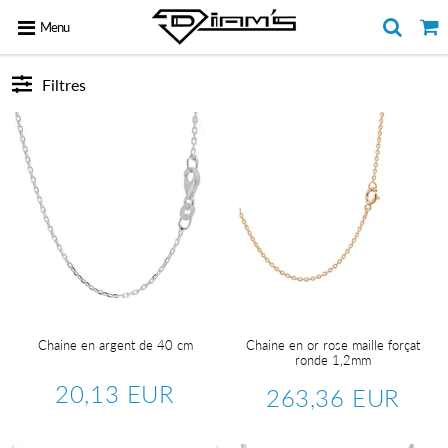
Menu
Filtres
Chaine en argent de 40 cm
Chaine en or rose maille forçat
ronde 1,2mm
20,13 EUR
263,36 EUR
Prix
20,13
Prix
263,3
régulier
EUR
régulier
EUR