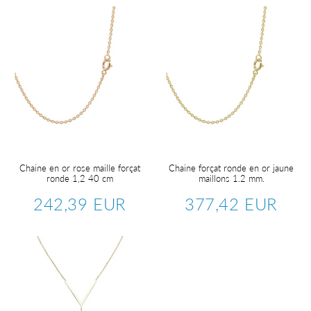
Chaine en or rose maille forçat
Chaine forçat ronde en or jaune
ronde 1,2 40 cm
maillons 1.2 mm.
242,39 EUR
377,42 EUR
Prix
242,39
Prix
377,4
régulier
EUR
régulier
EUR