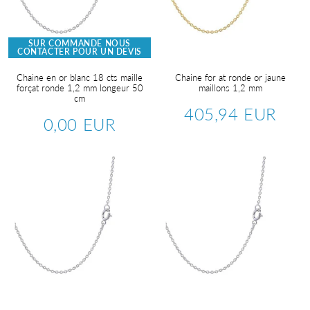
SUR COMMANDE NOUS
CONTACTER POUR UN DEVIS
Chaine en or blanc 18 cts maille
Chaine for at ronde or jaune
forçat ronde 1,2 mm longeur 50
maillons 1,2 mm
cm
405,94 EUR
Prix
405,9
0,00 EUR
Prix
0,00
régulier
EUR
régulier
EUR