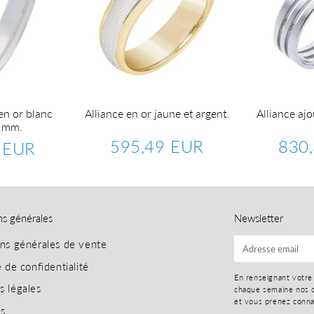
en or blanc
Alliance en or jaune et argent.
Alliance ajo
4 mm.
595,49 EUR
830
 EUR
Prix
595,49
Prix
464,65
régulier
EUR
réguli
EUR
ns générales
Newsletter
ons générales de vente
E-
mail
e de confidentialité
En renseignant votre
s légales
chaque semaine nos o
et vous prenez conn
es