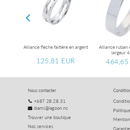
 motifs
Alliance flèche faitière en argent
Alliance ruban 
oire
largeur 
125,81 EUR
UR
464,65
Prix
125,81
745,62
Prix
régulier
EUR
EUR
régulier
Nous contacter
Conditio
+687 28.28.31
Conditi
diams@lagoon.nc
Politiqu
T
rouver une boutique
Mention
Nos services
Garanti