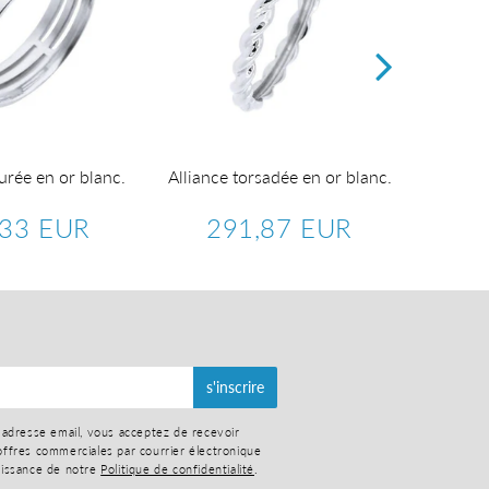
urée en or blanc.
Alliance torsadée en or blanc.
Allian
motifs K
,33 EUR
291,87 EUR
6
830,33
Prix
291,87
Pr
er
EUR
régulier
EUR
ré
s'inscrire
 adresse email, vous acceptez de recevoir
ffres commerciales par courrier électronique
aissance de notre
Politique de confidentialité
.