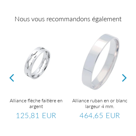
Nous vous recommandons également
s
Alliance flèche faitière en
Alliance ruban en or blanc
argent
largeur 4 mm.
125,81 EUR
464,65 EUR
5,62
Prix
125,81
Prix
464,6
R
régulier
EUR
régulier
EUR