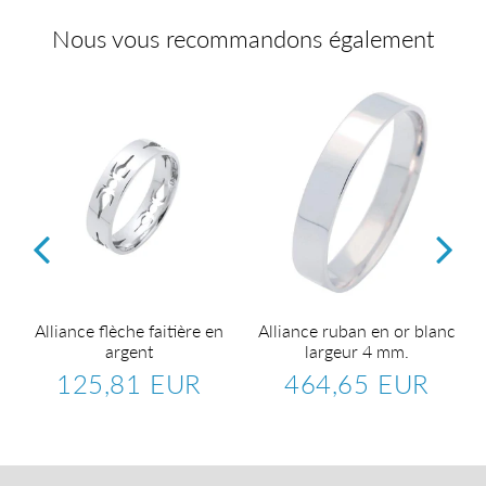
Nous vous recommandons également
s
Alliance flèche faitière en
Alliance ruban en or blanc
argent
largeur 4 mm.
125,81 EUR
464,65 EUR
5,62
Prix
125,81
Prix
464,6
R
régulier
EUR
régulier
EUR