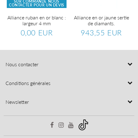
SUR COMMANDE NOUS
CONTACTER POUR UN DEVIS
Alliance ruban en or blanc :
Alliance en or jaune sertie
largeur 4 mm
de diamants.
0,00 EUR
943,55 EUR
Prix
0,00
Prix
943,5
régulier
EUR
régulier
EUR
Nous contacter
Conditions générales
Newsletter