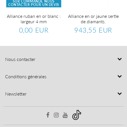
SUR COMMANDE NOUS
CONTACTER POUR UN DEVIS
Alliance ruban en or blanc :
Alliance en or jaune sertie
largeur 4 mm
de diamants.
0,00 EUR
943,55 EUR
Prix
0,00
Prix
943,5
régulier
EUR
régulier
EUR
Nous contacter
Conditions générales
Newsletter