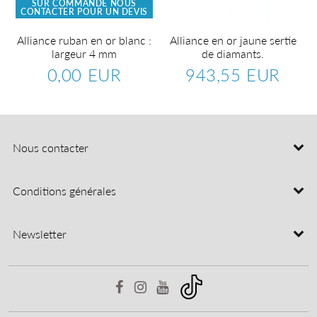
SUR COMMANDE NOUS
CONTACTER POUR UN DEVIS
Alliance ruban en or blanc :
Alliance en or jaune sertie
largeur 4 mm
de diamants.
0,00 EUR
943,55 EUR
Prix
0,00
Prix
943,5
régulier
EUR
régulier
EUR
Nous contacter
Conditions générales
Newsletter