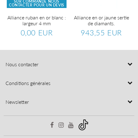
SUR COMMANDE NOUS
CONTACTER POUR UN DEVIS
Alliance ruban en or blanc :
Alliance en or jaune sertie
largeur 4 mm
de diamants.
0,00 EUR
943,55 EUR
Prix
0,00
Prix
943,5
régulier
EUR
régulier
EUR
Nous contacter
Conditions générales
Newsletter