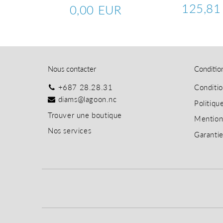
125,81
0,00 EUR
Prix
Prix
0,00
UR
régulier
régulier
EUR
904,97
EUR
Nous contacter
Conditio
+687 28.28.31
Conditi
diams@lagoon.nc
Politiqu
T
rouver une boutique
Mention
Nos services
Garanti