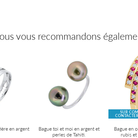
sur
Pinterest
ous vous recommandons égaleme
SUR CO
CONTACTER
tière en argent
Bague toi et moi en argent et
Bague en or
perles de Tahiti.
rubis et