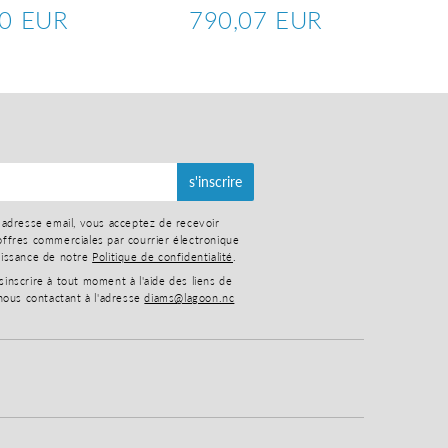
00 EUR
790,07 EUR
0,00
Prix
790,07
lier
EUR
régulier
EUR
s'inscrire
 adresse email, vous acceptez de recevoir
ffres commerciales par courrier électronique
aissance de notre
Politique de confidentialité
.
nscrire à tout moment à l'aide des liens de
nous contactant à l'adresse
diams@lagoon.nc