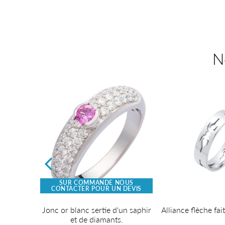
sur
sur
Facebook
Twitter
N
SUR COMMANDE NOUS
CONTACTER POUR UN DEVIS
tie d'une
Jonc or blanc sertie d'un saphir
Alliance flèche fai
re et de
et de diamants.