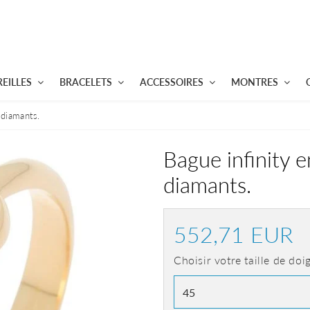
EILLES
BRACELETS
ACCESSOIRES
MONTRES
 diamants.
Bague infinity e
diamants.
552,71 EUR
55
E
Choisir votre taille de doi