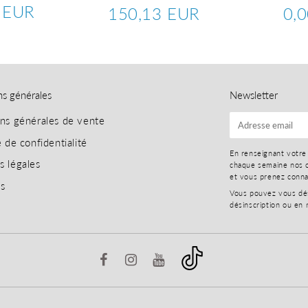
 EUR
150,13 EUR
0,
125,81
Prix
150,13
Prix
EUR
régulier
EUR
régu
ns générales
Newsletter
ons générales de vente
E-
mail
e de confidentialité
En renseignant votre
s légales
chaque semaine nos o
et vous prenez conn
es
Vous pouvez vous dési
désinscription ou en 