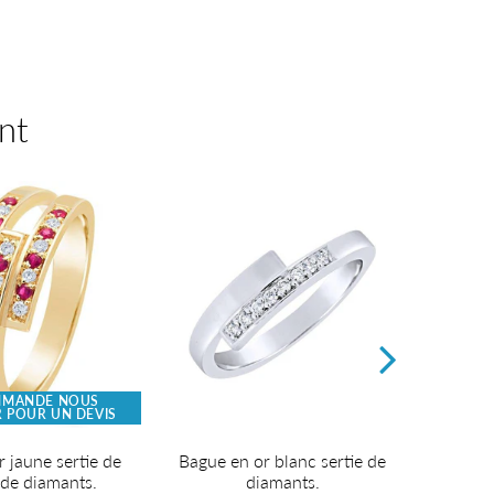
nt
MMANDE NOUS
SU
 POUR UN DEVIS
CONTA
 jaune sertie de
Bague en or blanc sertie de
Solitaire
 de diamants.
diamants.
émera