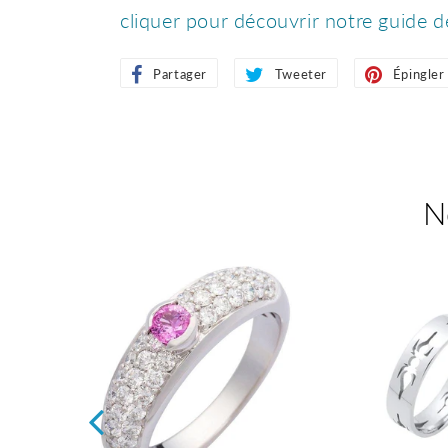
cliquer pour découvrir notre guide d
Partager
Partager
Tweeter
Tweeter
Épingler
sur
sur
Facebook
Twitter
N