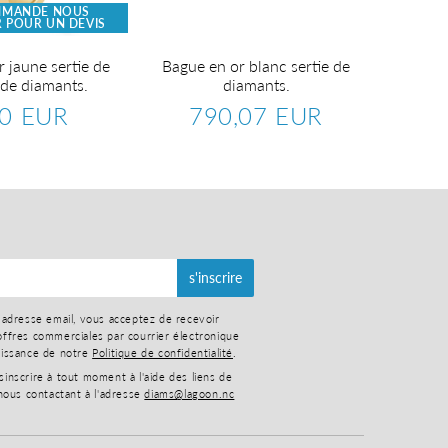
MMANDE NOUS
SU
 POUR UN DEVIS
CONTA
 jaune sertie de
Bague en or blanc sertie de
Solitaire
 de diamants.
diamants.
émera
00 EUR
790,07 EUR
0,00
Prix
790,07
lier
EUR
régulier
EUR
s'inscrire
 adresse email, vous acceptez de recevoir
ffres commerciales par courrier électronique
aissance de notre
Politique de confidentialité
.
nscrire à tout moment à l'aide des liens de
nous contactant à l'adresse
diams@lagoon.nc