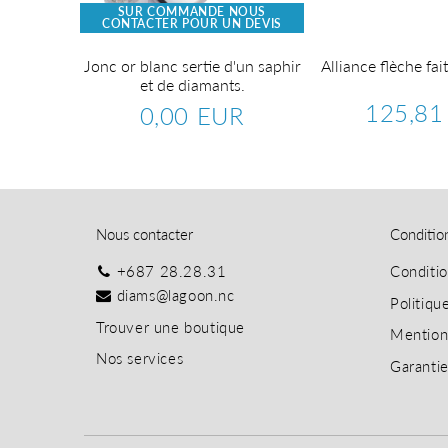
SUR COMMANDE NOUS
CONTACTER POUR UN DEVIS
tie d'une
Jonc or blanc sertie d'un saphir
Alliance flèche fai
re et de
et de diamants.
125,81
0,00 EUR
Prix
Prix
0,00
UR
régulier
régulier
EUR
904,97
EUR
Nous contacter
Conditio
+687 28.28.31
Conditi
diams@lagoon.nc
Politiqu
T
rouver une boutique
Mention
Nos services
Garanti