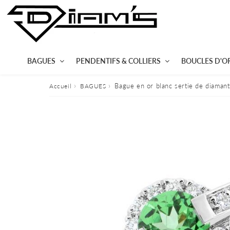
BAGUES
PENDENTIFS & COLLIERS
BOUCLES D'OR
›
›
Bague en or blanc sertie de diamant
Accueil
BAGUES