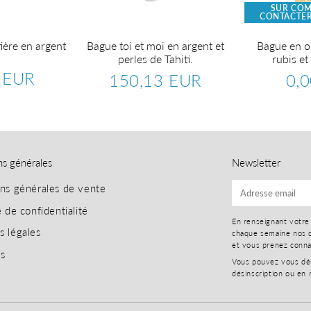
SUR CO
CONTACTER
tière en argent
Bague toi et moi en argent et
Bague en or
perles de Tahiti.
rubis et
 EUR
150,13 EUR
0,
125,81
Prix
150,13
Prix
EUR
régulier
EUR
régu
ns générales
Newsletter
ons générales de vente
E-
mail
e de confidentialité
En renseignant votre
s légales
chaque semaine nos o
et vous prenez conn
es
Vous pouvez vous dési
désinscription ou en 