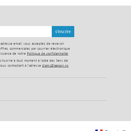
s'inscrire
 adresse email, vous acceptez de recevoir
ffres commerciales par courrier électronique
aissance de notre
Politique de confidentialité
.
nscrire à tout moment à l'aide des liens de
nous contactant à l'adresse
diams@lagoon.nc