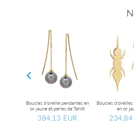
N
or blanc
Boucles d'oreille pendantes en
Boucles d'oreilles 
ts.
or jaune et perles de Tahiti
en or ja
EUR
384,13 EUR
234,84
1.184,27
Prix
384,13
Prix
EUR
régulier
EUR
régulier