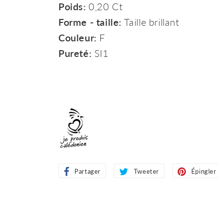
Poids:
0,20 Ct
Forme - taille:
Taille brillant
Couleur:
F
Pureté:
SI1
Partager
Partager
Tweeter
Tweeter
Épingler
sur
sur
Facebook
Twitter