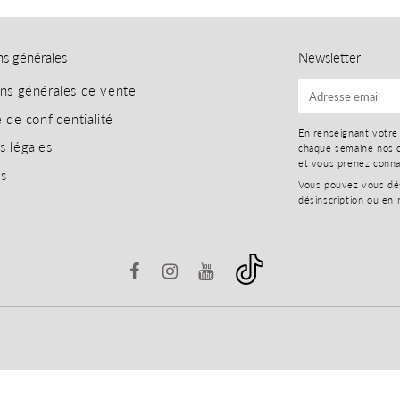
ns générales
Newsletter
ons générales de vente
E-
mail
e de confidentialité
En renseignant votre
s légales
chaque semaine nos o
et vous prenez conn
es
Vous pouvez vous dési
désinscription ou en 