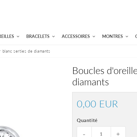
EILLES
BRACELETS
ACCESSOIRES
MONTRES
r blanc serties de diamants
Boucles d'oreill
diamants
0,00 EUR
0,00
EUR
Quantité
-
+