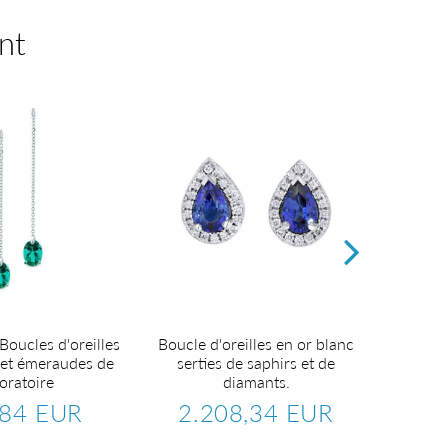
nt
Boucles d'oreilles
Boucle d'oreilles en or blanc
Boucles
 et émeraudes de
serties de saphirs et de
se
oratoire
diamants.
2
Pr
,84 EUR
2.208,34 EUR
ré
702,84
Prix
2.208,34
er
EUR
régulier
EUR