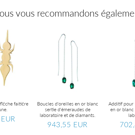
ous vous recommandons égaleme
flčche faitičre
Boucles d'oreilles en or blanc
Additif pour 
une.
sertie d'émeraudes de
en or blanc
laboratoire et de diamants.
lab
 EUR
234,84
943,55 EUR
702
EUR
Prix
943,55
Prix
régulier
EUR
réguli