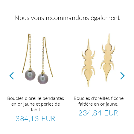
Nous vous recommandons également
Boucles d'oreille pendantes
Boucles d'oreilles flčche
en or jaune et perles de
faitičre en or jaune.
Tahiti
234,84 EUR
.184,27
Prix
234,8
384,13 EUR
UR
régulier
EUR
Prix
384,13
régulier
EUR