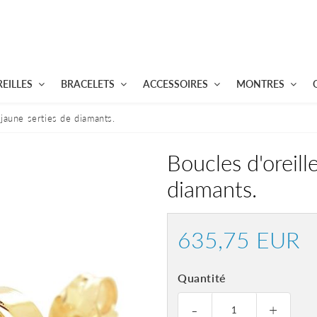
EILLES
BRACELETS
ACCESSOIRES
MONTRES
 jaune serties de diamants.
Boucles d'oreill
diamants.
635,75 EUR
63
E
Quantité
-
+