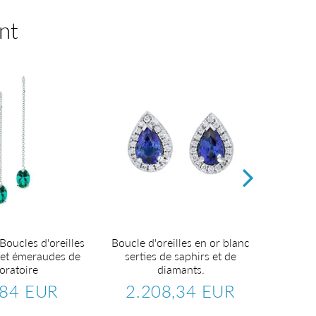
nt
Boucles d'oreilles
Boucle d'oreilles en or blanc
Boucles
 et émeraudes de
serties de saphirs et de
se
oratoire
diamants.
2
Pr
,84 EUR
2.208,34 EUR
ré
702,84
Prix
2.208,34
er
EUR
régulier
EUR