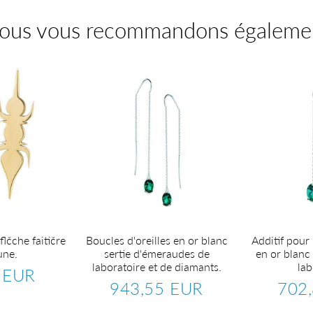
ous vous recommandons égaleme
flčche faitičre
Boucles d'oreilles en or blanc
Additif pour 
une.
sertie d'émeraudes de
en or blanc
laboratoire et de diamants.
lab
 EUR
234,84
943,55 EUR
702
EUR
Prix
943,55
Prix
régulier
EUR
réguli