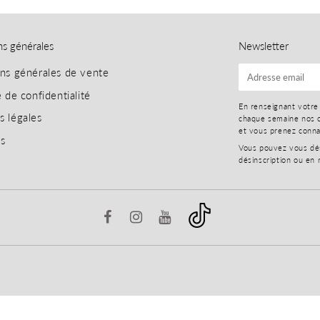
ns générales
Newsletter
ons générales de vente
E-
mail
e de confidentialité
En renseignant votre
s légales
chaque semaine nos o
et vous prenez conn
es
Vous pouvez vous dési
désinscription ou en 