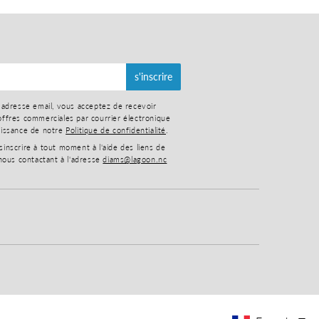
s'inscrire
 adresse email, vous acceptez de recevoir
ffres commerciales par courrier électronique
aissance de notre
Politique de confidentialité
.
nscrire à tout moment à l'aide des liens de
nous contactant à l'adresse
diams@lagoon.nc