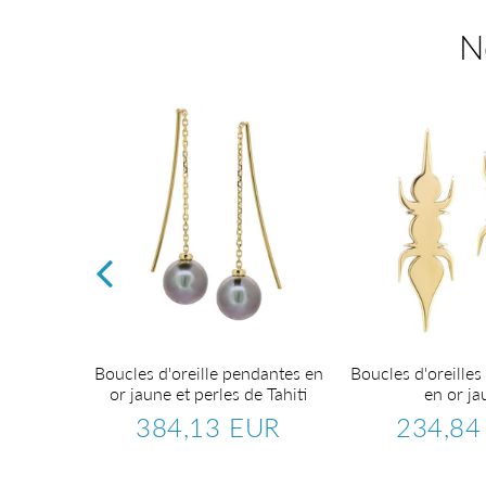
N
or blanc
Boucles d'oreille pendantes en
Boucles d'oreilles 
ts.
or jaune et perles de Tahiti
en or ja
EUR
384,13 EUR
234,84
1.184,27
Prix
384,13
Prix
EUR
régulier
EUR
régulier