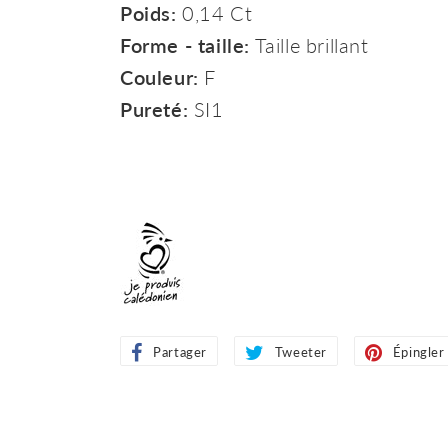
Poids:
0,14 Ct
Forme - taille:
Taille brillant
Couleur:
F
Pureté:
SI1
Partager
Partager
Tweeter
Tweeter
Épingler
sur
sur
Facebook
Twitter