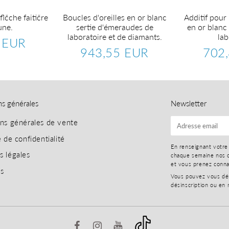
flčche faitičre
Boucles d'oreilles en or blanc
Additif pour 
une.
sertie d'émeraudes de
en or blanc
laboratoire et de diamants.
lab
 EUR
234,84
943,55 EUR
702
EUR
Prix
943,55
Prix
régulier
EUR
réguli
ns générales
Newsletter
ons générales de vente
E-
mail
e de confidentialité
En renseignant votre
s légales
chaque semaine nos o
et vous prenez conn
es
Vous pouvez vous dési
désinscription ou en 