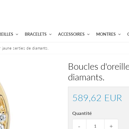
EILLES
BRACELETS
ACCESSOIRES
MONTRES
r jaune serties de diamants.
Boucles d'oreill
diamants.
589,62 EUR
58
E
Quantité
-
+