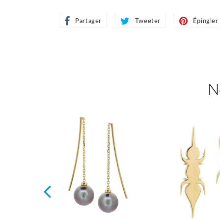
Partager
Partager
Tweeter
Tweeter
Épingler
sur
sur
Facebook
Twitter
N