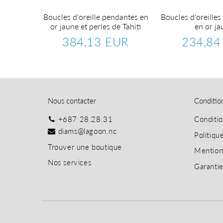
or blanc
Boucles d'oreille pendantes en
Boucles d'oreilles 
ts.
or jaune et perles de Tahiti
en or ja
EUR
384,13 EUR
234,84
1.184,27
Prix
384,13
Prix
EUR
régulier
EUR
régulier
Nous contacter
Conditio
+687 28.28.31
Conditi
diams@lagoon.nc
Politiqu
T
rouver une boutique
Mention
Nos services
Garanti