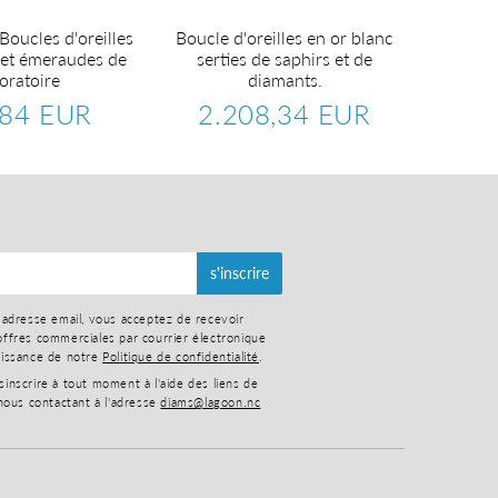
Boucles d'oreilles
Boucle d'oreilles en or blanc
Boucles
 et émeraudes de
serties de saphirs et de
se
oratoire
diamants.
2
Pr
,84 EUR
2.208,34 EUR
ré
702,84
Prix
2.208,34
er
EUR
régulier
EUR
s'inscrire
 adresse email, vous acceptez de recevoir
ffres commerciales par courrier électronique
aissance de notre
Politique de confidentialité
.
nscrire à tout moment à l'aide des liens de
nous contactant à l'adresse
diams@lagoon.nc