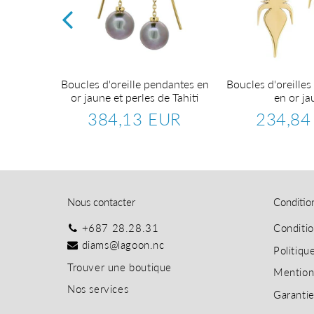
or blanc
Boucles d'oreille pendantes en
Boucles d'oreilles 
ts.
or jaune et perles de Tahiti
en or ja
EUR
384,13 EUR
234,84
1.184,27
Prix
384,13
Prix
EUR
régulier
EUR
régulier
Nous contacter
Conditio
+687 28.28.31
Conditi
diams@lagoon.nc
Politiqu
T
rouver une boutique
Mention
Nos services
Garanti