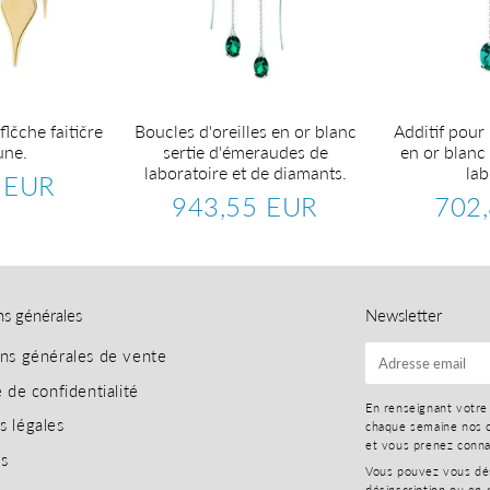
flčche faitičre
Boucles d'oreilles en or blanc
Additif pour 
une.
sertie d'émeraudes de
en or blanc
laboratoire et de diamants.
lab
 EUR
234,84
943,55 EUR
702
EUR
Prix
943,55
Prix
régulier
EUR
réguli
ns générales
Newsletter
ons générales de vente
E-
mail
e de confidentialité
En renseignant votre
s légales
chaque semaine nos o
et vous prenez conn
es
Vous pouvez vous dési
désinscription ou en 