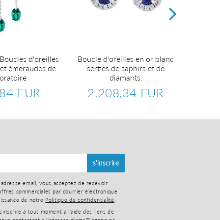
Boucles d'oreilles
Boucle d'oreilles en or blanc
Boucles
 et émeraudes de
serties de saphirs et de
se
oratoire
diamants.
2
Pr
,84 EUR
2.208,34 EUR
ré
702,84
Prix
2.208,34
er
EUR
régulier
EUR
s'inscrire
 adresse email, vous acceptez de recevoir
ffres commerciales par courrier électronique
aissance de notre
Politique de confidentialité
.
nscrire à tout moment à l'aide des liens de
nous contactant à l'adresse
diams@lagoon.nc