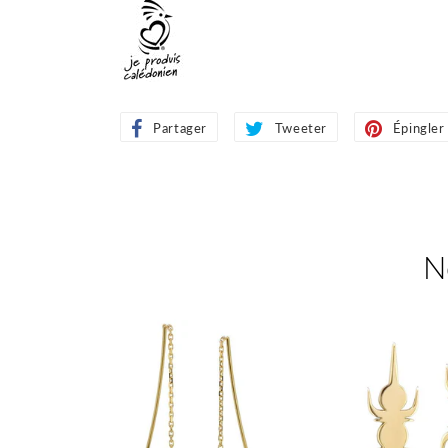
Partager
Partager
Tweeter
Tweeter
Épingler
sur
sur
Facebook
Twitter
N