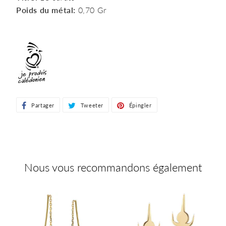
Poids du métal:
0,70 Gr
Partager
Partager
Tweeter
Tweeter
Épingler
Épingler
sur
sur
sur
Facebook
Twitter
Pinterest
Nous vous recommandons également