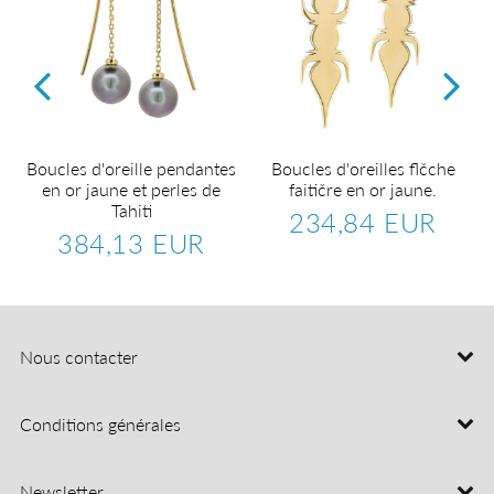
Boucles d'oreille pendantes
Boucles d'oreilles flčche
en or jaune et perles de
faitičre en or jaune.
Tahiti
234,84 EUR
.184,27
Prix
234,8
384,13 EUR
UR
régulier
EUR
Prix
384,13
régulier
EUR
Nous contacter
Conditions générales
Newsletter