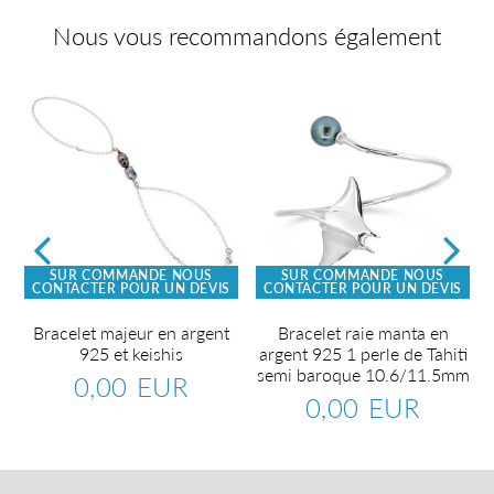
Nous vous recommandons également
SUR COMMANDE NOUS
SUR COMMANDE NOUS
CONTACTER POUR UN DEVIS
CONTACTER POUR UN DEVIS
e
Bracelet majeur en argent
Bracelet raie manta en
925 et keishis
argent 925 1 perle de Tahiti
semi baroque 10.6/11.5mm
0,00 EUR
Prix
0,00
0,00 EUR
régulier
EUR
0,00
Prix
0,00
R
régulier
EUR