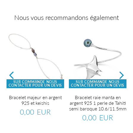
Nous vous recommandons également
SUR COMMANDE NOUS
SUR COMMANDE NOUS
CONTACTER POUR UN DEVIS
CONTACTER POUR UN DEVIS
e
Bracelet majeur en argent
Bracelet raie manta en
925 et keishis
argent 925 1 perle de Tahiti
semi baroque 10.6/11.5mm
0,00 EUR
Prix
0,00
0,00 EUR
régulier
EUR
0,00
Prix
0,00
R
régulier
EUR