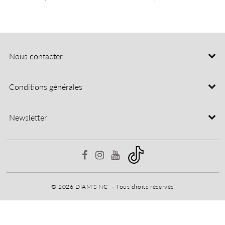
régulier
EUR
régulier
EUR
8,32
R
Nous contacter
Conditions générales
Newsletter
© 2026
DIAM'S NC
- Tous droits réservés