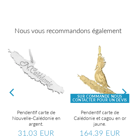
sur
sur
sur
Facebook
Twitter
Pinterest
Nous vous recommandons également
SUR COMMANDE NOUS
CONTACTER POUR UN DEVIS
Pendentif carte de
Pendentif carte de
Nouvelle-Calédonie en
Calédonie et cagou en or
argent.
jaune.
31,03 EUR
164,39 EUR
Prix
31,03
Prix
164,3