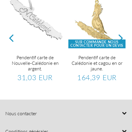
SUR COMMANDE NOUS
CONTACTER POUR UN DEVIS
Pendentif carte de
Pendentif carte de
Nouvelle-Calédonie en
Calédonie et cagou en or
argent.
jaune.
31,03 EUR
164,39 EUR
Prix
31,03
Prix
164,3
régulier
EUR
régulier
EUR
8,32
R
Nous contacter
Conditions générales