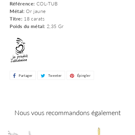
Référence:
COL-TUB
Métal:
Or jaune
Titre:
18 carats
Poids du métal:
2,35 Gr
Partager
Partager
Tweeter
Tweeter
Épingler
Épingler
sur
sur
sur
Facebook
Twitter
Pinterest
Nous vous recommandons également