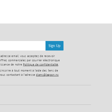
Sign Up
 adresse email, vous acceptez de recevoir
ffres commerciales par courrier électronique
aissance de notre
Politique de confidentialité
.
nscrire à tout moment à l'aide des liens de
nous contactant à l'adresse
diams@lagoon.nc