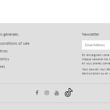
ns générales
Newsletter
conditions of sale
E-
mail
tices
En renseignant votre
policy
chaque semaine nos o
et vous prenez conn
ees
Vous pouvez vous dési
désinscription ou en 