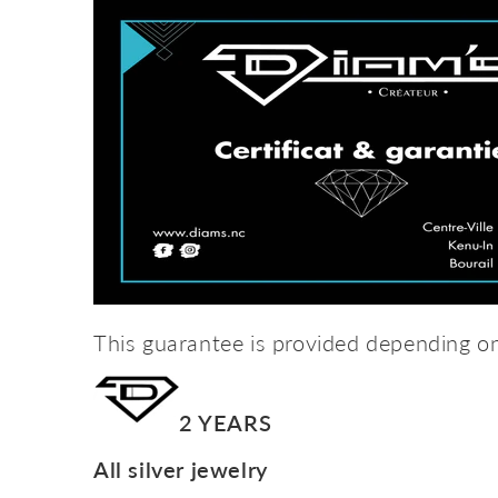
This guarantee is provided depending on
2 YEARS
All silver jewelry