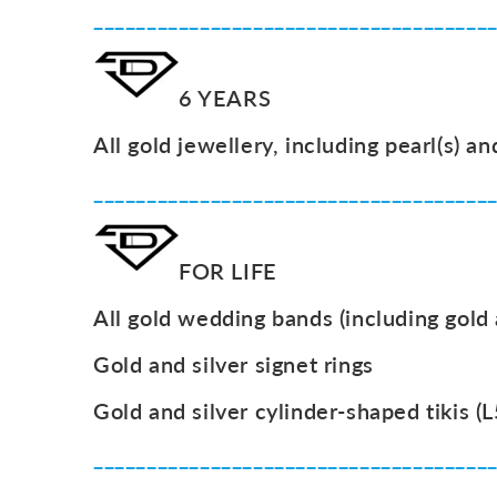
_____________________________________
6 YEARS
All gold jewellery, including pearl(s) an
_____________________________________
FOR LIFE
All gold wedding bands (including gold
Gold and silver signet rings
Gold and silver cylinder-shaped tikis (L
_____________________________________