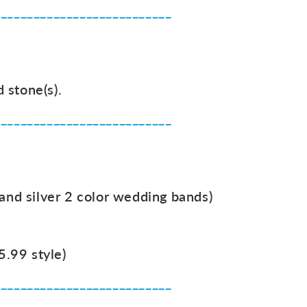
___________________________
d stone(s).
___________________________
 and silver 2 color wedding bands)
5.99 style)
___________________________