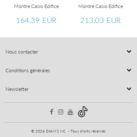
Montre Casio Edifice
Montre Casio Edifice
164,39 EUR
213,03 EUR
9,23
Prix
164,39
Prix
213,0
R
régulier
EUR
régulier
EUR
Nous contacter
Conditions générales
Newsletter
© 2026
DIAM'S NC
- Tous droits réservés