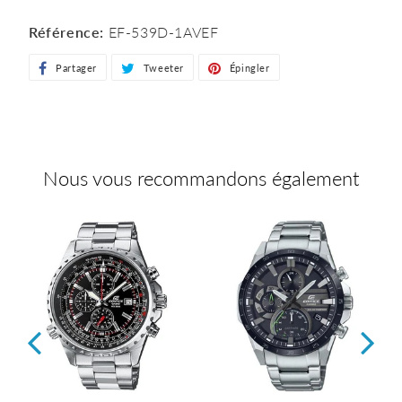
Référence:
EF-539D-1AVEF
Partager
Partager
Tweeter
Tweeter
Épingler
Épingler
sur
sur
sur
Facebook
Twitter
Pinterest
Nous vous recommandons également