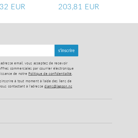
,32 EUR
203,81 EUR
1
180,32
Prix
203,81
Pr
er
EUR
régulier
EUR
ré
s'inscrire
 adresse email, vous acceptez de recevoir
ffres commerciales par courrier électronique
aissance de notre
Politique de confidentialité
.
nscrire à tout moment à l'aide des liens de
nous contactant à l'adresse
diams@lagoon.nc