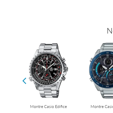
sur
sur
Facebook
Twitter
N
fice
Montre Casio Edifice
Montre Casio