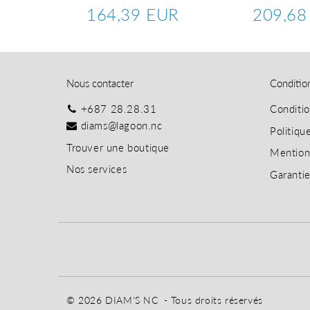
UR
164,39 EUR
209,68
139,23
Prix
164,39
Prix
EUR
régulier
EUR
régulier
Nous contacter
Conditio
+687 28.28.31
Conditi
diams@lagoon.nc
Politiqu
T
rouver une boutique
Mention
Nos services
Garanti
© 2026
DIAM'S NC
- Tous droits réservés