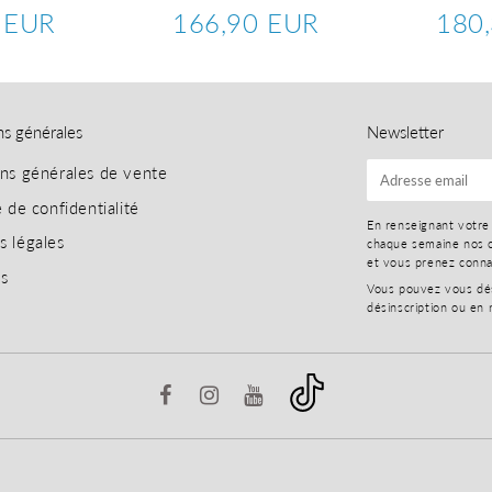
 EUR
166,90 EUR
180
209,68
Prix
166,90
Prix
EUR
régulier
EUR
réguli
ns générales
Newsletter
ons générales de vente
E-
mail
e de confidentialité
En renseignant votre
s légales
chaque semaine nos o
et vous prenez conn
es
Vous pouvez vous dési
désinscription ou en 