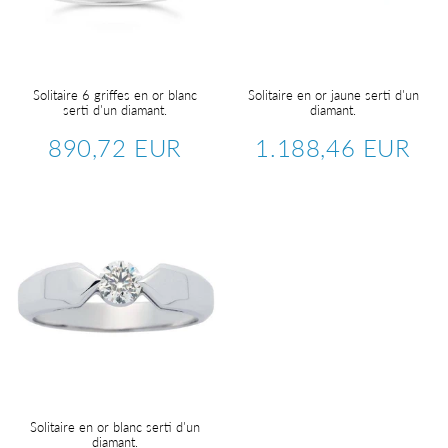
Solitaire 6 griffes en or blanc
Solitaire en or jaune serti d'un
serti d'un diamant.
diamant.
890,72 EUR
1.188,46 EUR
Regular
890,72
Regular
1.18
price
EUR
price
EUR
Solitaire en or blanc serti d'un
diamant.