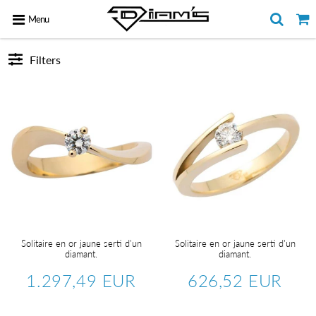
Menu
Filters
Solitaire en or jaune serti d'un
Solitaire en or jaune serti d'un
diamant.
diamant.
1.297,49 EUR
626,52 EUR
Regular
1.297,49
Regular
626,5
price
EUR
price
EUR