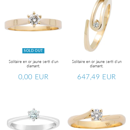
SOLD OUT
Solitaire en or jaune serti d'un
Solitaire en or jaune serti d'un
diamant.
diamant.
0,00 EUR
647,49 EUR
Regular
0,00
Regular
647,4
price
EUR
price
EUR