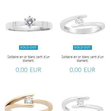
SOLD OUT
SOLD OUT
Solitaire en or blanc serti d'un
Solitaire en or blanc serti d'un
diamant.
diamant.
0,00 EUR
0,00 EUR
Regular
0,00
Regular
0,00
price
EUR
price
EUR