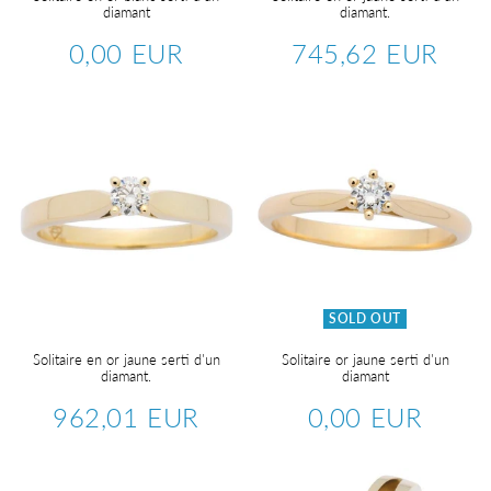
diamant
diamant.
0,00 EUR
745,62 EUR
Regular
0,00
Regular
745,6
price
EUR
price
EUR
SOLD OUT
Solitaire en or jaune serti d'un
Solitaire or jaune serti d'un
diamant.
diamant
962,01 EUR
0,00 EUR
Regular
962,01
Regular
0,00
price
EUR
price
EUR