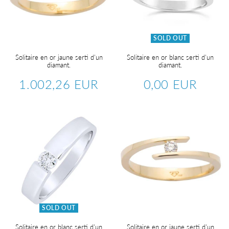
SOLD OUT
Solitaire en or jaune serti d'un
Solitaire en or blanc serti d'un
diamant.
diamant.
1.002,26 EUR
0,00 EUR
Regular
1.002,26
Regular
0,00
price
EUR
price
EUR
SOLD OUT
Solitaire en or blanc serti d'un
Solitaire en or jaune serti d'un